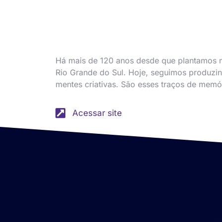
Há mais de 120 anos desde que plantamos n
Rio Grande do Sul. Hoje, seguimos produzi
mentes criativas. São esses traços de memó
Acessar site