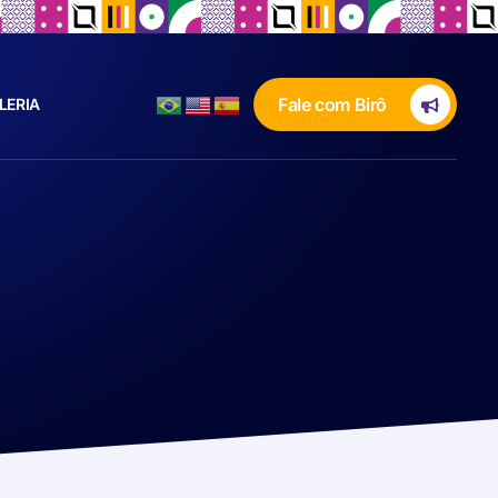
Fale com Birô
LERIA