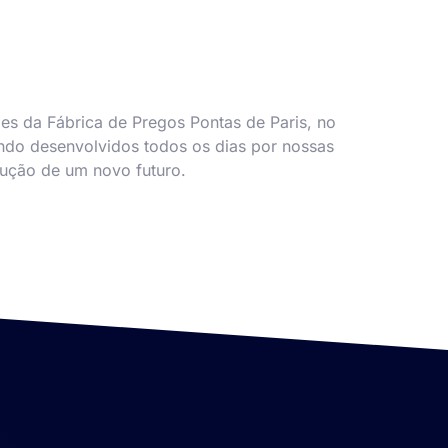
s da Fábrica de Pregos Pontas de Paris, no
ndo desenvolvidos todos os dias por nossas
rução de um novo futuro.