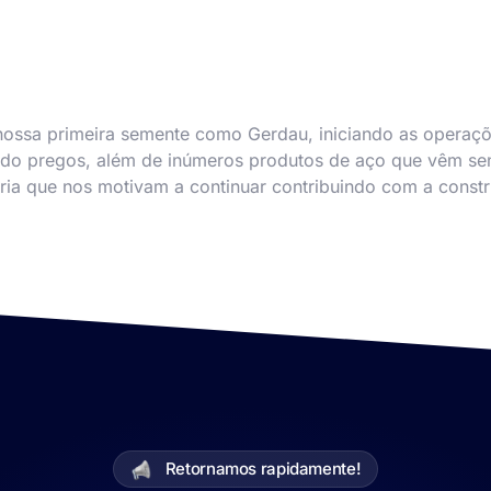
ossa primeira semente como Gerdau, iniciando as operaçõe
ndo pregos, além de inúmeros produtos de aço que vêm se
ria que nos motivam a continuar contribuindo com a const
Retornamos rapidamente!