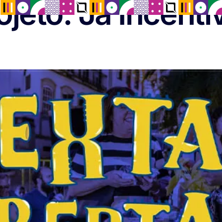
ojeto:
Já Incenti
E ESG
OPORTUNIDADES
QUEM JÁ INCENTIVOU
GA