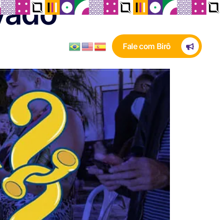
vado
Fale com Birô
LERIA